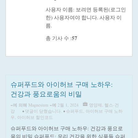
사용자 이름: 보려면 등록된(로그인
한) 사용자여야 합니다. 사용자 이
름.
57
총 기사 수 :
슈퍼푸드와 아이허브 구매 노하우:
건강과 풍요로움의 비밀
~에 의해
Magnesium
~에
2월 1, 2024
영양제
,
헬스-건
강
•
댓글이 닫혔습니다.
•
슈퍼푸드
,
아이허브 구매 노하
우
,
아이허브 할인코드
슈퍼푸드와 아이허브 구매 노하우: 건강과 풍요로
움의 비밀 슈퍼푸드: 우리 건강을 위한 식품들 슈퍼