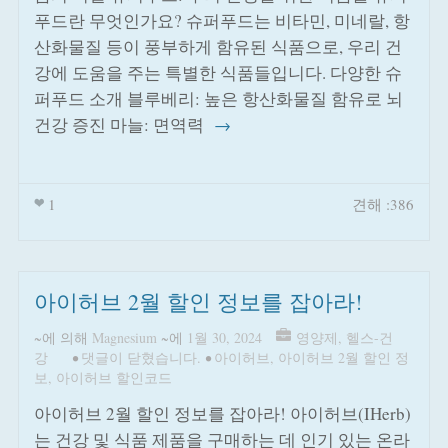
푸드란 무엇인가요? 슈퍼푸드는 비타민, 미네랄, 항
산화물질 등이 풍부하게 함유된 식품으로, 우리 건
강에 도움을 주는 특별한 식품들입니다. 다양한 슈
퍼푸드 소개 블루베리: 높은 항산화물질 함유로 뇌
건강 증진 마늘: 면역력
→
1
견해 :386
아이허브 2월 할인 정보를 잡아라!
~에 의해
Magnesium
~에
1월 30, 2024
영양제
,
헬스-건
강
•
댓글이 닫혔습니다.
•
아이허브
,
아이허브 2월 할인 정
보
,
아이허브 할인코드
아이허브 2월 할인 정보를 잡아라! 아이허브(IHerb)
는 건강 및 식품 제품을 구매하는 데 인기 있는 온라