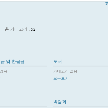
고
총 카테고리 :
52
금 및 환급금
도서
 없음
카테고리 없음
"
모두보기 "
박람회