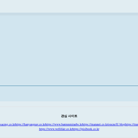
관심 사이트
isaceng.co.kr
https://hanyangnav.co.kr
https://www.bareunmiraebs.kr
https://maranet.co.kr
isucne의 blog
https://tr
https://www.wellifair.co.kr
https://pisibook.co.kr