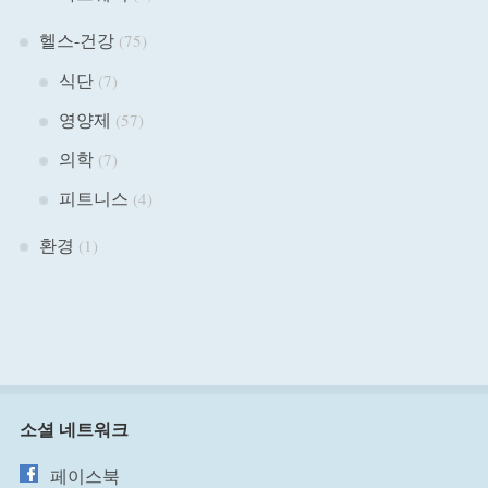
헬스-건강
(75)
식단
(7)
영양제
(57)
의학
(7)
피트니스
(4)
환경
(1)
소셜 네트워크
페이스북