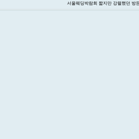
서울웨딩박람회 짧지만 강렬했던 방문