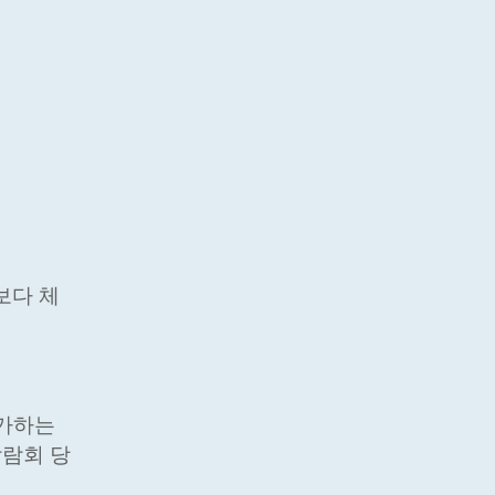
보다 체
참가하는
박람회 당